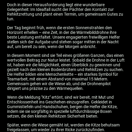
Doch in dieser Herausforderung liegt eine wunderbare
Gelegenheit: Im Idealfall sucht der Pächter den Kontakt zur
Rehkitzrettung und plant einen Termin, um gemeinsam Gutes zu
tun.
Der Tag beginnt früh, wenn die ersten Sonnenstrahlen den
Horizont erhellen – eine Zeit, in der die Wärmebilddrohne ihre
beste Leistung entfaltet. Unsere engagierten freiwilligen Helfer
stellen sich der Aufgabe und stehen sogar mitten in der Nacht
auf, um bereit zu sein, wenn der Morgen anbricht.
In diesem Moment sind sie Teil eines größeren Ganzen, das einen
wertvollen Beitrag zur Natur leistet. Sobald die Drohne in der Luft
ist, haben wir die Möglichkeit, einen Überblick zu gewinnen und
gezielt nach den kleinen Bodenbrütern und Rehkitzen zu suchen.
Die Helfer bilden eine Menschenkette – ein starkes Symbol für
Teamarbeit, mit einem Abstand von maximal 15 Metern.
Gemeinsam gehen wir die Wiese ab, und der Drohnenpilot
dirigiert uns präzise zu den Wärmequellen.
Wenn die Meldung "Kitz" ertönt, sind wir bereit, mit Mut und
Entschlossenheit ins Geschehen einzugreifen. Gekleidet in
Gummistiefeln und Handschuhen, bergen die Helfer die Kitze,
indem sie sie sorgfältig in spezielle luftdurchlässige Boxen
setzen, die den kleinen Rehkitzen Sicherheit bieten.
Später, wenn die Wiese gemäht ist, werden die Kitze behutsam
freigelassen, um wieder zu ihrer Ricke zurückzufinden.