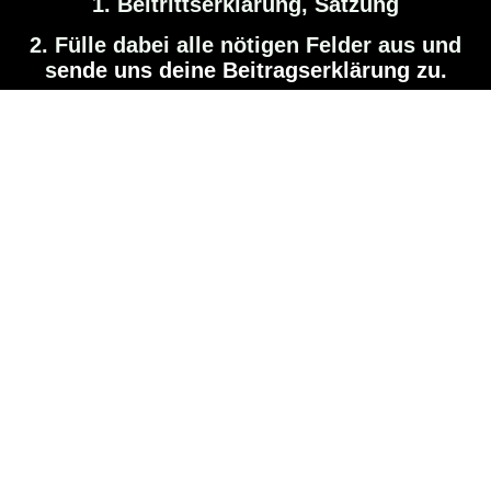
1. Beitrittserklärung, Satzung
2. Fülle dabei alle nötigen Felder aus und
s
ende uns deine Beitragserklärung zu.
3. Entweder per Post oder auch gerne per
E-Mail.
4.
Vielen Dank für deine Hilfe
.
Du hilfst unserer Gemeinschaft bei einer
guten Sache.
Hier können Sie Mitglied werden